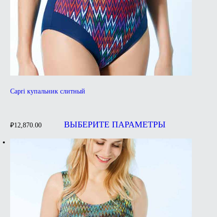
Capri купальник слитный
Этот
товар
ВЫБЕРИТЕ ПАРАМЕТРЫ
₽
12,870.00
имеет
несколько
вариаций.
Опции
можно
выбрать
на
странице
товара.