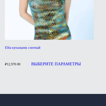
Elba купальник слитный
Этот
товар
ВЫБЕРИТЕ ПАРАМЕТРЫ
₽
12,970.00
имеет
несколько
вариаций.
Опции
можно
выбрать
на
странице
товара.