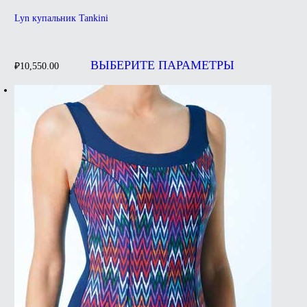
Lyn купальник Tankini
Этот
товар
ВЫБЕРИТЕ ПАРАМЕТРЫ
₽
10,550.00
имеет
несколько
вариаций.
Опции
можно
выбрать
на
странице
товара.