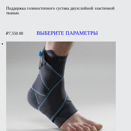
Поддержка голеностопного сустава двухслойной эластичной
тканью.
Этот
товар
ВЫБЕРИТЕ ПАРАМЕТРЫ
₽
7,550.00
имеет
несколько
вариаций.
Опции
можно
выбрать
на
странице
товара.