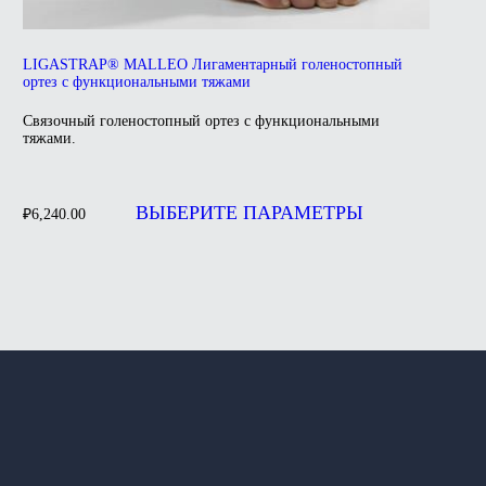
LIGASTRAP® MALLEO Лигаментарный голеностопный
ортез с функциональными тяжами
Связочный голеностопный ортез с функциональными
тяжами.
Этот
товар
ВЫБЕРИТЕ ПАРАМЕТРЫ
₽
6,240.00
имеет
несколько
вариаций.
Опции
можно
выбрать
на
странице
товара.