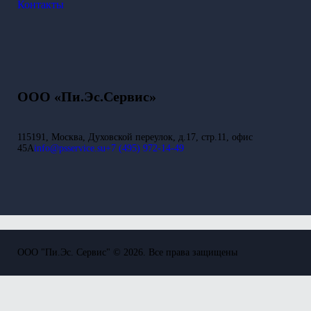
Контакты
ООО «Пи.Эс.Сервис»
115191, Москва, Духовской переулок, д.17, стр.11, офис
45А
info@psservice.su
+7 (495) 972-14-49
ООО "Пи.Эс. Сервис" © 2026. Все права защищены