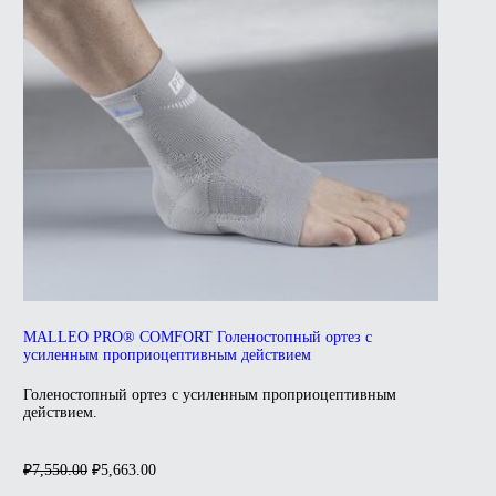
MALLEO PRO® COMFORT Голеностопный ортез с
усиленным проприоцептивным действием
Голеностопный ортез с усиленным проприоцептивным
действием.
Первоначальная
Текущая
₽
7,550.00
₽
5,663.00
цена
цена:
Этот