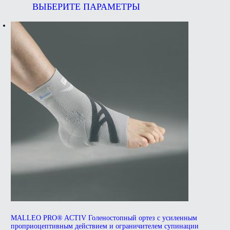
составляла
₽5,663.00.
товар
ВЫБЕРИТЕ ПАРАМЕТРЫ
₽7,550.00.
имеет
несколько
вариаций.
Опции
можно
выбрать
на
странице
товара.
MALLEO PRO® ACTIV Голеностопный ортез с усиленным
проприоцептивным действием и ограничителем супинации