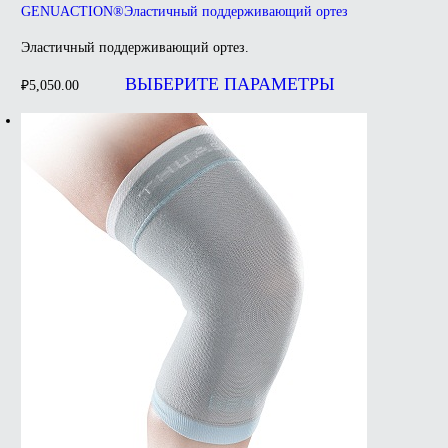
GENUACTION®Эластичный поддерживающий ортез
Эластичный поддерживающий ортез.
Этот
товар
ВЫБЕРИТЕ ПАРАМЕТРЫ
₽
5,050.00
имеет
несколько
вариаций.
Опции
можно
выбрать
на
странице
товара.