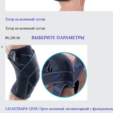
Тутор на коленный сустав
Тутор на коленный сустав
Этот
товар
ВЫБЕРИТЕ ПАРАМЕТРЫ
₽
6,200.00
имеет
несколько
вариаций.
Опции
можно
выбрать
на
странице
товара.
LIGASTRAP® GENU Ортез коленный лигаментарный с функционал