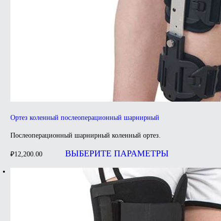
Ортез коленный послеоперационный шарнирный
Послеоперационный шарнирный коленный ортез.
Этот
товар
ВЫБЕРИТЕ ПАРАМЕТРЫ
₽
12,200.00
имеет
несколько
вариаций.
Опции
можно
выбрать
на
странице