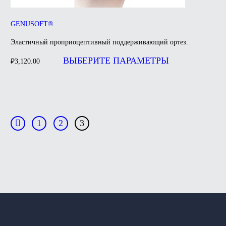
GENUSOFT®
Эластичный проприоцептивный поддерживающий ортез.
Этот
товар
ВЫБЕРИТЕ ПАРАМЕТРЫ
₽
3,120.00
имеет
несколько
вариаций.
Опции
можно
выбрать
на
1
2
3
странице
товара.